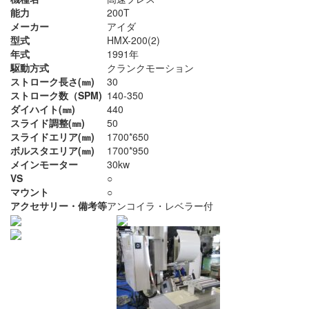
能力
200T
メーカー
アイダ
型式
HMX-200(2)
年式
1991年
駆動方式
クランクモーション
ストローク長さ(㎜)
30
ストローク数（SPM)
140-350
ダイハイト(㎜)
440
スライド調整(㎜)
50
スライドエリア(㎜)
1700*650
ボルスタエリア(㎜)
1700*950
メインモーター
30kw
VS
○
マウント
○
アクセサリー・備考等
アンコイラ・レベラー付