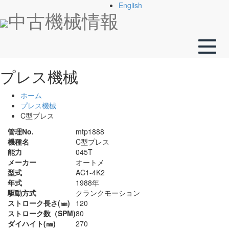
English
中古機械情報
Toggle
naviga
プレス機械
ホーム
プレス機械
C型プレス
管理No.
mtp1888
機種名
C型プレス
能力
045T
メーカー
オートメ
型式
AC1-4K2
年式
1988年
駆動方式
クランクモーション
ストローク長さ(㎜)
120
ストローク数（SPM)
80
ダイハイト(㎜)
270