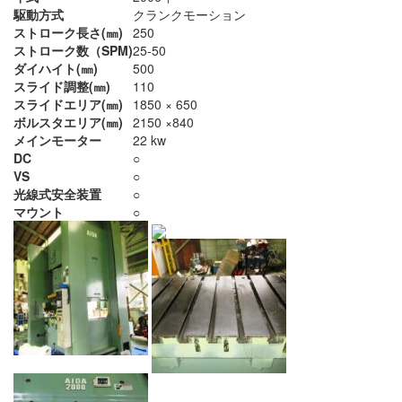
駆動方式
クランクモーション
ストローク長さ(㎜)
250
ストローク数（SPM)
25-50
ダイハイト(㎜)
500
スライド調整(㎜)
110
スライドエリア(㎜)
1850 × 650
ボルスタエリア(㎜)
2150 ×840
メインモーター
22 kw
DC
○
VS
○
光線式安全装置
○
マウント
○