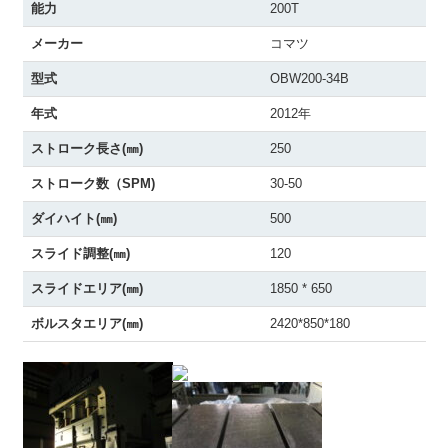
能力
200T
メーカー
コマツ
型式
OBW200-34B
年式
2012年
ストローク長さ(㎜)
250
ストローク数（SPM)
30-50
ダイハイト(㎜)
500
スライド調整(㎜)
120
スライドエリア(㎜)
1850 * 650
ボルスタエリア(㎜)
2420*850*180