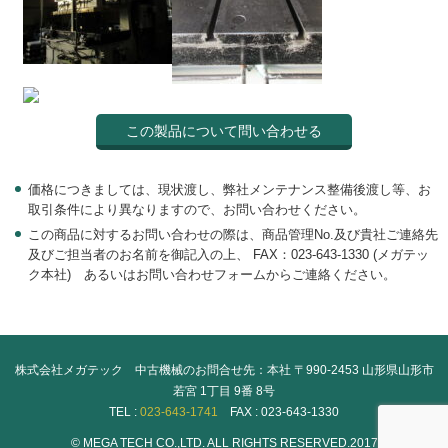
この製品について問い合わせる
価格につきましては、現状渡し、弊社メンテナンス整備後渡し等、お
取引条件により異なりますので、お問い合わせください。
この商品に対するお問い合わせの際は、商品管理No.及び貴社ご連絡先
及びご担当者のお名前を御記入の上、 FAX：023-643-1330 (メガテッ
ク本社) あるいはお問い合わせフォームからご連絡ください。
株式会社メガテック 中古機械のお問合せ先：本社 〒990-2453 山形県山形市
若宮 1丁目 9番 8号
TEL :
023-643-1741
FAX : 023-643-1330
© MEGA TECH CO.,LTD. ALL RIGHTS RESERVED.2017