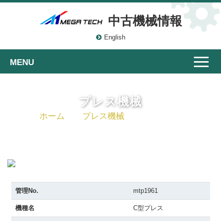
中古機械情報
English
Toggle
naviga
プレス機械
ホーム
プレス機械
C型プレス
管理No.
mtp1961
機種名
C型プレス