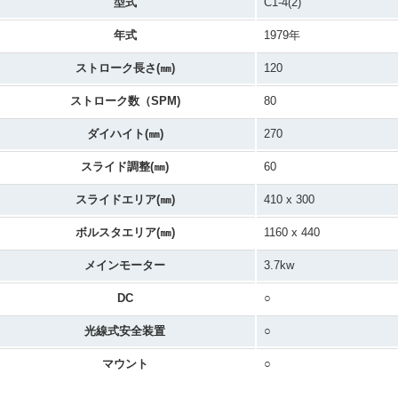
型式
C1-4(2)
年式
1979年
ストローク長さ(㎜)
120
ストローク数（SPM)
80
ダイハイト(㎜)
270
スライド調整(㎜)
60
スライドエリア(㎜)
410 x 300
ボルスタエリア(㎜)
1160 x 440
メインモーター
3.7kw
DC
○
光線式安全装置
○
マウント
○