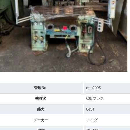
管理No.
mtp2006
機種名
C型プレス
能力
045T
メーカー
アイダ