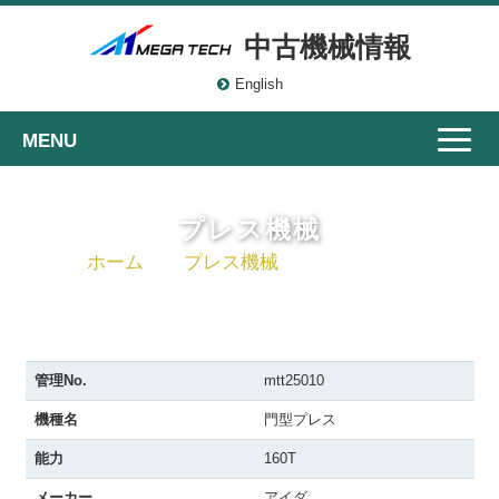
中古機械情報
English
Toggle
naviga
プレス機械
ホーム
プレス機械
門型プレス
管理No.
mtt25010
機種名
門型プレス
能力
160T
メーカー
アイダ